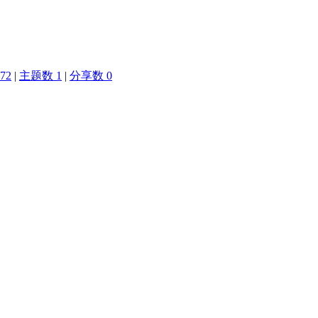
72
|
主题数 1
|
分享数 0