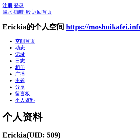
注册
登录
墨水·咖啡·殿
返回首页
Erickia的个人空间
https://moshuikafei.in
空间首页
动态
记录
日志
相册
广播
主题
分享
留言板
个人资料
个人资料
Erickia
(UID: 589)