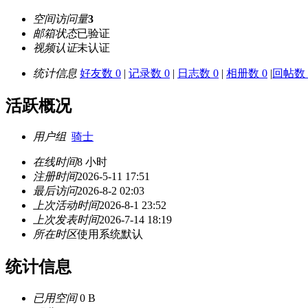
空间访问量
3
邮箱状态
已验证
视频认证
未认证
统计信息
好友数 0
|
记录数 0
|
日志数 0
|
相册数 0
|
回帖数 
活跃概况
用户组
骑士
在线时间
8 小时
注册时间
2026-5-11 17:51
最后访问
2026-8-2 02:03
上次活动时间
2026-8-1 23:52
上次发表时间
2026-7-14 18:19
所在时区
使用系统默认
统计信息
已用空间
0 B