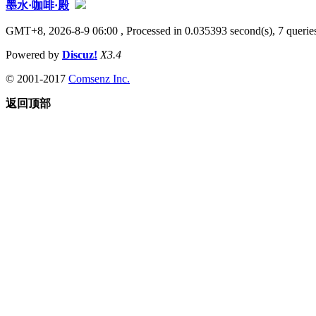
墨水·咖啡·殿
GMT+8, 2026-8-9 06:00
, Processed in 0.035393 second(s), 7 queries
Powered by
Discuz!
X3.4
© 2001-2017
Comsenz Inc.
返回顶部