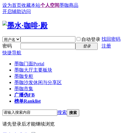
设为首页
收藏本站
个人空间
墨咖商品
开启辅助访问
找回密码
自动登录
密码
注册
登录
快捷导航
墨咖门面
Portal
墨咖大厅
主要板块
墨咖专柜
墨咖沙发
休闲与分享区
墨咖市集
广播
伪FB
榜单
Ranklist
搜索
搜索
请先登录后才能继续浏览