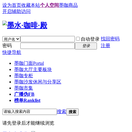
设为首页
收藏本站
个人空间
墨咖商品
开启辅助访问
找回密码
自动登录
密码
注册
登录
快捷导航
墨咖门面
Portal
墨咖大厅
主要板块
墨咖专柜
墨咖沙发
休闲与分享区
墨咖市集
广播
伪FB
榜单
Ranklist
搜索
搜索
请先登录后才能继续浏览