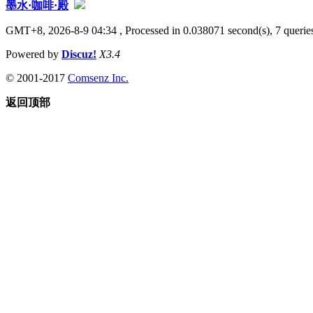
墨水·咖啡·殿
GMT+8, 2026-8-9 04:34
, Processed in 0.038071 second(s), 7 queries
Powered by
Discuz!
X3.4
© 2001-2017
Comsenz Inc.
返回顶部