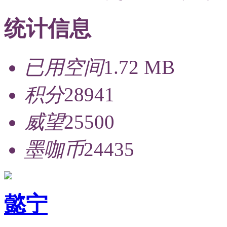
统计信息
已用空间
1.72 MB
积分
28941
威望
25500
墨咖币
24435
懿宁