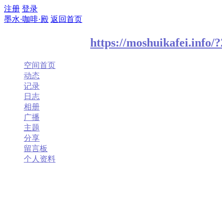
注册
登录
墨水·咖啡·殿
返回首页
懿宁的个人空间
https://moshuikafei.info/
空间首页
动态
记录
日志
相册
广播
主题
分享
留言板
个人资料