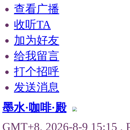
查看广播
收听TA
加为好友
给我留言
打个招呼
发送消息
墨水·咖啡·殿
GMT+8, 2026-8-9 15:15
, 