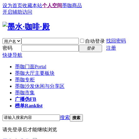
设为首页
收藏本站
个人空间
墨咖商品
开启辅助访问
找回密码
自动登录
密码
注册
登录
快捷导航
墨咖门面
Portal
墨咖大厅
主要板块
墨咖专柜
墨咖沙发
休闲与分享区
墨咖市集
广播
伪FB
榜单
Ranklist
搜索
搜索
请先登录后才能继续浏览