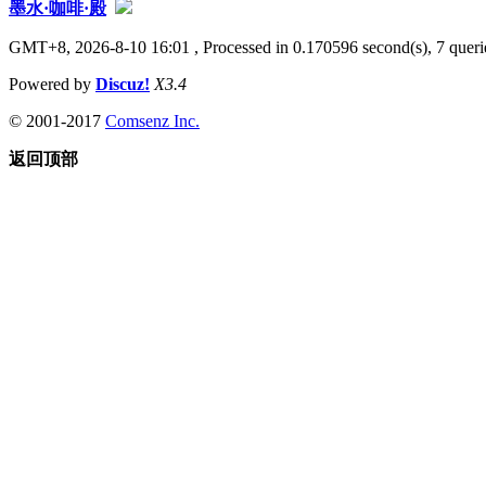
墨水·咖啡·殿
GMT+8, 2026-8-10 16:01
, Processed in 0.170596 second(s), 7 querie
Powered by
Discuz!
X3.4
© 2001-2017
Comsenz Inc.
返回顶部