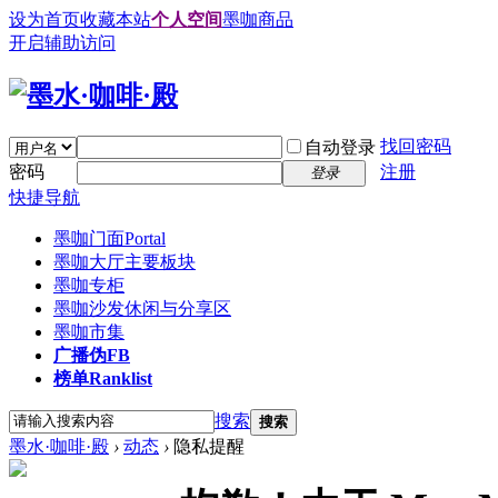
设为首页
收藏本站
个人空间
墨咖商品
开启辅助访问
找回密码
自动登录
密码
注册
登录
快捷导航
墨咖门面
Portal
墨咖大厅
主要板块
墨咖专柜
墨咖沙发
休闲与分享区
墨咖市集
广播
伪FB
榜单
Ranklist
搜索
搜索
墨水·咖啡·殿
›
动态
›
隐私提醒