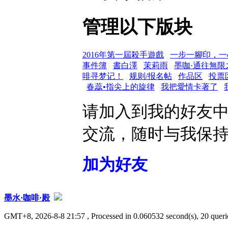
管理以下版块
2016年第一屆殺手遊戲
一步一腳印，一
事件簿
書白澤
茉莉雨
墨咖·通往無限
啡寻梦记！
规则/报名帖
作品区
投票
春蕊•指尖上的旋律
我把愛情卡著了
请加入到我的好友
交流，随时与我保
加为好友
墨水·咖啡·殿
GMT+8, 2026-8-8 21:57
, Processed in 0.060532 second(s), 20 querie