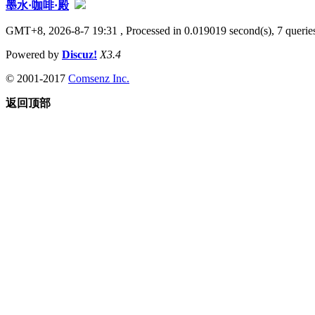
墨水·咖啡·殿
GMT+8, 2026-8-7 19:31
, Processed in 0.019019 second(s), 7 queries
Powered by
Discuz!
X3.4
© 2001-2017
Comsenz Inc.
返回顶部