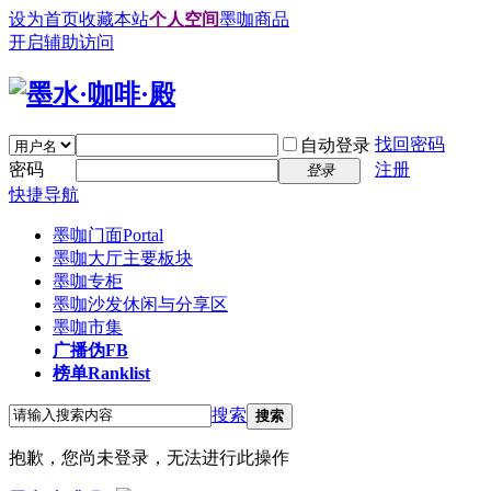
设为首页
收藏本站
个人空间
墨咖商品
开启辅助访问
找回密码
自动登录
密码
注册
登录
快捷导航
墨咖门面
Portal
墨咖大厅
主要板块
墨咖专柜
墨咖沙发
休闲与分享区
墨咖市集
广播
伪FB
榜单
Ranklist
搜索
搜索
抱歉，您尚未登录，无法进行此操作