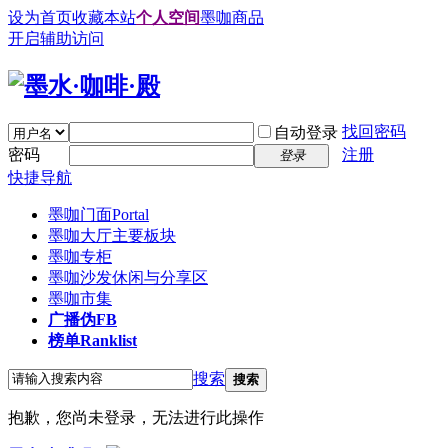
设为首页
收藏本站
个人空间
墨咖商品
开启辅助访问
找回密码
自动登录
密码
注册
登录
快捷导航
墨咖门面
Portal
墨咖大厅
主要板块
墨咖专柜
墨咖沙发
休闲与分享区
墨咖市集
广播
伪FB
榜单
Ranklist
搜索
搜索
抱歉，您尚未登录，无法进行此操作