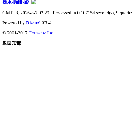
墨水·咖啡·殿
GMT+8, 2026-8-7 02:29
, Processed in 0.107154 second(s), 9 queries
Powered by
Discuz!
X3.4
© 2001-2017
Comsenz Inc.
返回顶部