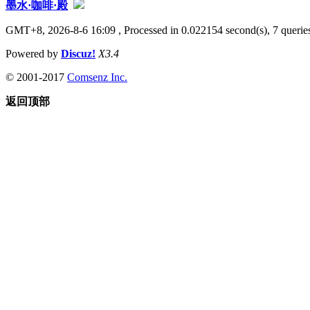
墨水·咖啡·殿
GMT+8, 2026-8-6 16:09
, Processed in 0.022154 second(s), 7 queries
Powered by
Discuz!
X3.4
© 2001-2017
Comsenz Inc.
返回顶部