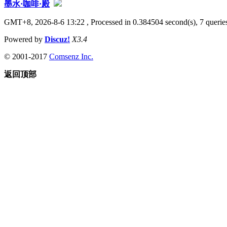
墨水·咖啡·殿
GMT+8, 2026-8-6 13:22
, Processed in 0.384504 second(s), 7 queries
Powered by
Discuz!
X3.4
© 2001-2017
Comsenz Inc.
返回顶部