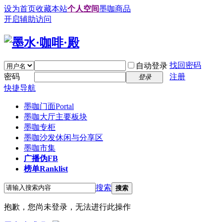
设为首页
收藏本站
个人空间
墨咖商品
开启辅助访问
找回密码
自动登录
密码
注册
登录
快捷导航
墨咖门面
Portal
墨咖大厅
主要板块
墨咖专柜
墨咖沙发
休闲与分享区
墨咖市集
广播
伪FB
榜单
Ranklist
搜索
搜索
抱歉，您尚未登录，无法进行此操作