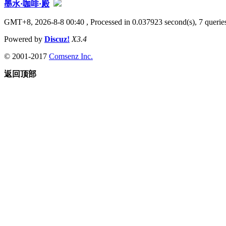
墨水·咖啡·殿
GMT+8, 2026-8-8 00:40
, Processed in 0.037923 second(s), 7 queries
Powered by
Discuz!
X3.4
© 2001-2017
Comsenz Inc.
返回顶部