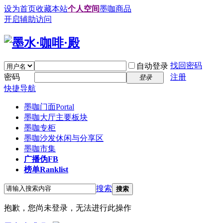
设为首页
收藏本站
个人空间
墨咖商品
开启辅助访问
找回密码
自动登录
密码
注册
登录
快捷导航
墨咖门面
Portal
墨咖大厅
主要板块
墨咖专柜
墨咖沙发
休闲与分享区
墨咖市集
广播
伪FB
榜单
Ranklist
搜索
搜索
抱歉，您尚未登录，无法进行此操作