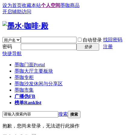
设为首页
收藏本站
个人空间
墨咖商品
开启辅助访问
找回密码
自动登录
密码
注册
登录
快捷导航
墨咖门面
Portal
墨咖大厅
主要板块
墨咖专柜
墨咖沙发
休闲与分享区
墨咖市集
广播
伪FB
榜单
Ranklist
搜索
搜索
抱歉，您尚未登录，无法进行此操作