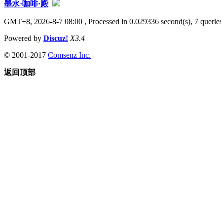
墨水·咖啡·殿
GMT+8, 2026-8-7 08:00
, Processed in 0.029336 second(s), 7 queries
Powered by
Discuz!
X3.4
© 2001-2017
Comsenz Inc.
返回顶部