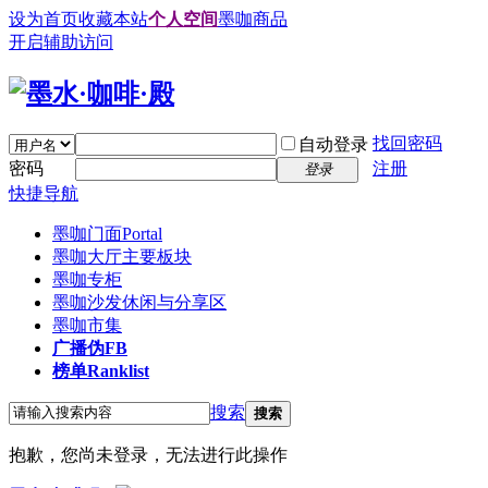
设为首页
收藏本站
个人空间
墨咖商品
开启辅助访问
找回密码
自动登录
密码
注册
登录
快捷导航
墨咖门面
Portal
墨咖大厅
主要板块
墨咖专柜
墨咖沙发
休闲与分享区
墨咖市集
广播
伪FB
榜单
Ranklist
搜索
搜索
抱歉，您尚未登录，无法进行此操作