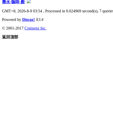
墨水·咖啡·殿
GMT+8, 2026-8-9 03:54
, Processed in 0.024969 second(s), 7 queries
Powered by
Discuz!
X3.4
© 2001-2017
Comsenz Inc.
返回顶部