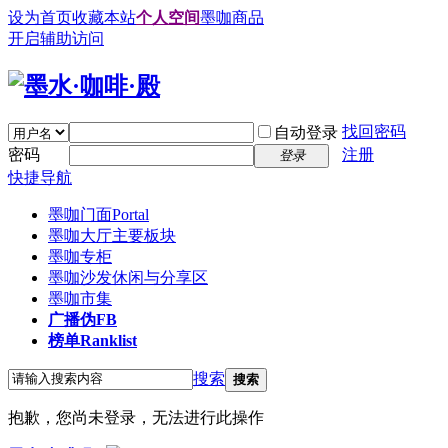
设为首页
收藏本站
个人空间
墨咖商品
开启辅助访问
找回密码
自动登录
密码
注册
登录
快捷导航
墨咖门面
Portal
墨咖大厅
主要板块
墨咖专柜
墨咖沙发
休闲与分享区
墨咖市集
广播
伪FB
榜单
Ranklist
搜索
搜索
抱歉，您尚未登录，无法进行此操作