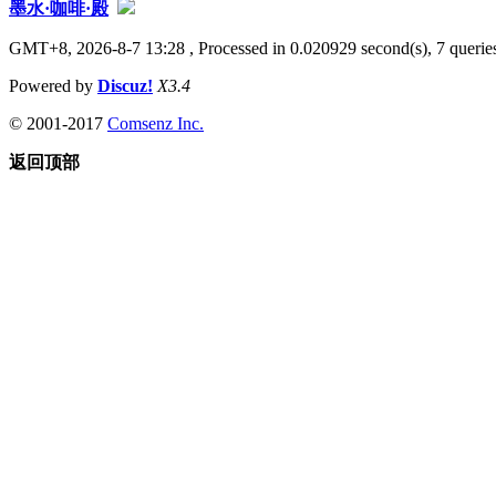
墨水·咖啡·殿
GMT+8, 2026-8-7 13:28
, Processed in 0.020929 second(s), 7 queries
Powered by
Discuz!
X3.4
© 2001-2017
Comsenz Inc.
返回顶部