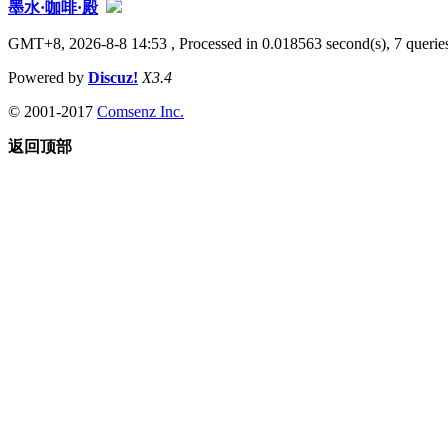
墨水·咖啡·殿
GMT+8, 2026-8-8 14:53
, Processed in 0.018563 second(s), 7 queries
Powered by
Discuz!
X3.4
© 2001-2017
Comsenz Inc.
返回顶部