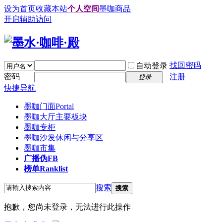
设为首页
收藏本站
个人空间
墨咖商品
开启辅助访问
找回密码
自动登录
密码
注册
登录
快捷导航
墨咖门面
Portal
墨咖大厅
主要板块
墨咖专柜
墨咖沙发
休闲与分享区
墨咖市集
广播
伪FB
榜单
Ranklist
搜索
搜索
抱歉，您尚未登录，无法进行此操作