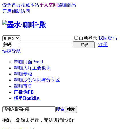
设为首页
收藏本站
个人空间
墨咖商品
开启辅助访问
找回密码
自动登录
密码
注册
登录
快捷导航
墨咖门面
Portal
墨咖大厅
主要板块
墨咖专柜
墨咖沙发
休闲与分享区
墨咖市集
广播
伪FB
榜单
Ranklist
搜索
搜索
抱歉，您尚未登录，无法进行此操作