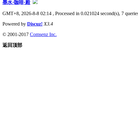
墨水·咖啡·殿
GMT+8, 2026-8-8 02:14
, Processed in 0.021024 second(s), 7 queries
Powered by
Discuz!
X3.4
© 2001-2017
Comsenz Inc.
返回顶部