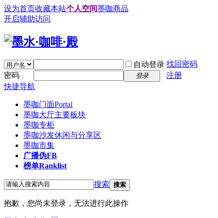
设为首页
收藏本站
个人空间
墨咖商品
开启辅助访问
找回密码
自动登录
密码
注册
登录
快捷导航
墨咖门面
Portal
墨咖大厅
主要板块
墨咖专柜
墨咖沙发
休闲与分享区
墨咖市集
广播
伪FB
榜单
Ranklist
搜索
搜索
抱歉，您尚未登录，无法进行此操作