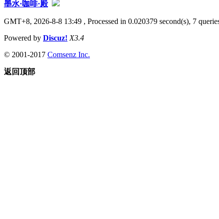
墨水·咖啡·殿
GMT+8, 2026-8-8 13:49
, Processed in 0.020379 second(s), 7 queries
Powered by
Discuz!
X3.4
© 2001-2017
Comsenz Inc.
返回顶部