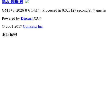
墨水·咖啡·殿
GMT+8, 2026-8-6 14:14
, Processed in 0.028127 second(s), 7 queries
Powered by
Discuz!
X3.4
© 2001-2017
Comsenz Inc.
返回顶部