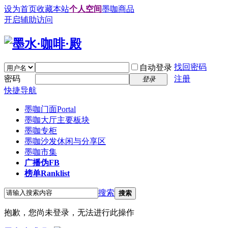
设为首页
收藏本站
个人空间
墨咖商品
开启辅助访问
找回密码
自动登录
密码
注册
登录
快捷导航
墨咖门面
Portal
墨咖大厅
主要板块
墨咖专柜
墨咖沙发
休闲与分享区
墨咖市集
广播
伪FB
榜单
Ranklist
搜索
搜索
抱歉，您尚未登录，无法进行此操作