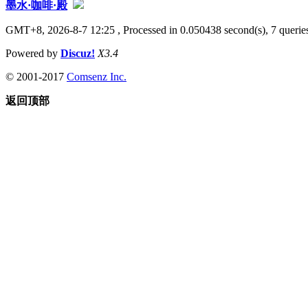
墨水·咖啡·殿
GMT+8, 2026-8-7 12:25
, Processed in 0.050438 second(s), 7 queries
Powered by
Discuz!
X3.4
© 2001-2017
Comsenz Inc.
返回顶部