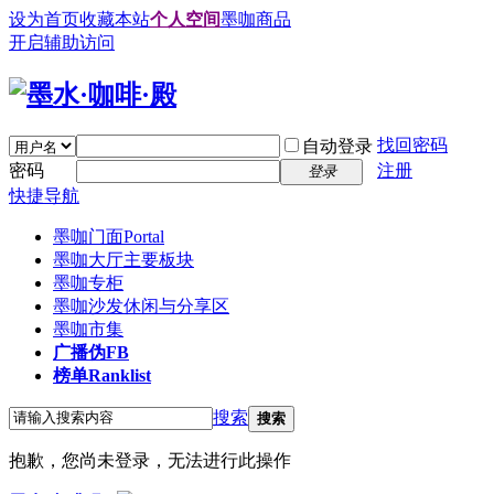
设为首页
收藏本站
个人空间
墨咖商品
开启辅助访问
找回密码
自动登录
密码
注册
登录
快捷导航
墨咖门面
Portal
墨咖大厅
主要板块
墨咖专柜
墨咖沙发
休闲与分享区
墨咖市集
广播
伪FB
榜单
Ranklist
搜索
搜索
抱歉，您尚未登录，无法进行此操作