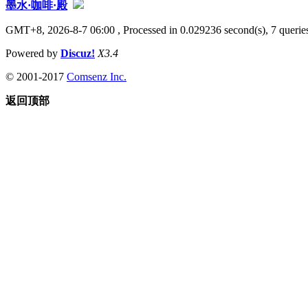
墨水·咖啡·殿
GMT+8, 2026-8-7 06:00
, Processed in 0.029236 second(s), 7 queries
Powered by
Discuz!
X3.4
© 2001-2017
Comsenz Inc.
返回顶部