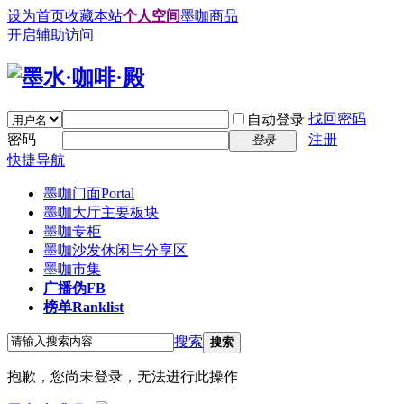
设为首页
收藏本站
个人空间
墨咖商品
开启辅助访问
找回密码
自动登录
密码
注册
登录
快捷导航
墨咖门面
Portal
墨咖大厅
主要板块
墨咖专柜
墨咖沙发
休闲与分享区
墨咖市集
广播
伪FB
榜单
Ranklist
搜索
搜索
抱歉，您尚未登录，无法进行此操作