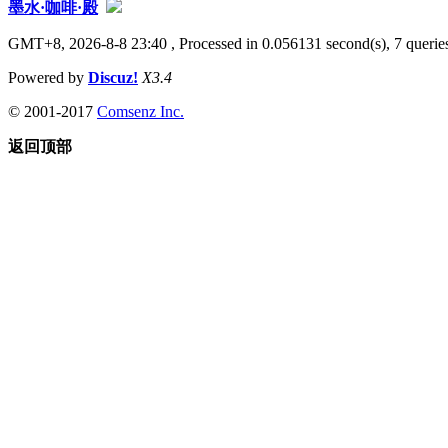
墨水·咖啡·殿
GMT+8, 2026-8-8 23:40
, Processed in 0.056131 second(s), 7 queries
Powered by
Discuz!
X3.4
© 2001-2017
Comsenz Inc.
返回顶部