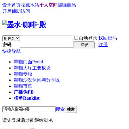
设为首页
收藏本站
个人空间
墨咖商品
开启辅助访问
找回密码
自动登录
密码
注册
登录
快捷导航
墨咖门面
Portal
墨咖大厅
主要板块
墨咖专柜
墨咖沙发
休闲与分享区
墨咖市集
广播
伪FB
榜单
Ranklist
搜索
搜索
请先登录后才能继续浏览