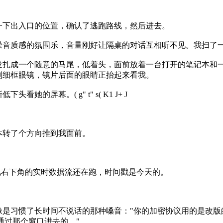
。
一下出入口的位置，确认了逃跑路线，然后进去。
噪音质感的氛围乐，音量刚好让隔桌的对话互相听不见。我扫了
发扎成一个随意的马尾，低着头，面前放着一台打开的笔记本和
副细框眼镜，镜片后面的眼睛正抬起来看我。
新低下头看她的屏幕。
( g" t" s( K1 J+ J
本转了个方向推到我面前。
见右下角的实时数据流还在跑，时间戳是今天的。
是习惯了长时间不说话的那种嗓音："你的加密协议用的是改版的A
通过那个窗口进去的。"