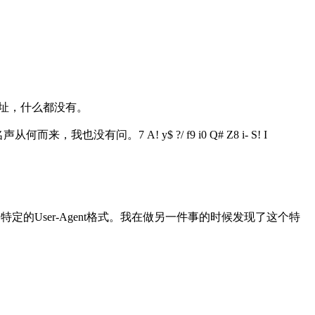
地址，什么都没有。
名声从何而来，我也没有问。
7 A! y$ ?/ f9 i0 Q# Z8 i- S! I
的User-Agent格式。我在做另一件事的时候发现了这个特