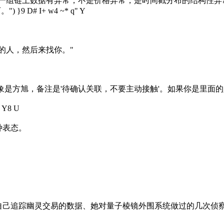
到一组链上数据有异常，不是价格异常，是时间戳分布的结构性异
。"
) }9 D# I+ w4 ~* q" Y
的人，然后来找你。"
对象是方旭，备注是'待确认关联，不要主动接触'。如果你是里面
5 Y8 U
种表态。
自己追踪幽灵交易的数据、她对量子棱镜外围系统做过的几次侦