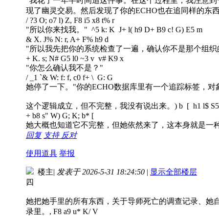
"我花了一年半时间追这件事。在这个过程里，我注意
现了幽灵交易。然后发现了你的ECHO也在追同样的东西
/ ?3 O; o7 l) Z, F8 i5 x8 t% r
"所以你来找我。"
^5 k: K J+ l( h9 D+ B9 c! G) E5 m
& X. J% N: r, A+ F% h9 d
"所以我先把你的系统检查了一遍，确认你不是那个组织
+ K. s; N# G5 l0 ~3 v v# K9 x
"你怎么确认我不是？"
/ _1 `& W: f: f, c0 f+ \ G: G
她停了一下。"你的ECHO数据库里有一个追踪标签，
这个逻辑成立，但不完整，我没有说出来。
) b [ h1 l$ S
+ b8 s" W) G; K; b* [
她大概也知道它不完整，但她依然来了，这本身就是一
回复
支持
反对
使用道具
举报
楼主
|
发表于 2026-5-31 18:24:50
|
显示全部楼层
四
她把她手里的所有东西，关于导师死亡的调查记录、她
录里。
, F8 a9 u* K/ V