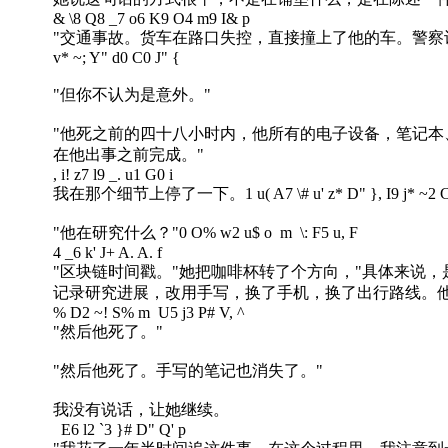
& \8 Q8 _7 o6 K9 O4 m9 I& p
"交通事故。货车在路口失控，直接撞上了他的车。警察
v* ~; Y" d0 C0 J" {
"但你不认为是意外。"
"他死之前的四十八小时内，他所有的电子设备，笔记
在他出事之前完成。"
, i! z7 l9 _. u1 G0 i
我在那个细节上停了一下。
1 u( A7 \# u' z* D" }, I9 j* ~2 
"他在研究什么？"
0 O% w2 u$ o m \: F5 u, F
4 _6 k' J+ A. A. f
"区块链时间戳。"她把咖啡杯转了个方向，"具体来说
记录研究进展，改用手写，换了手机，换了出行路线。他
% D2 ~! S% m U5 j3 P# V, ^
"然后他死了。"
"然后他死了。手写的笔记也消失了。"
我没有说话，让她继续。
E6 l2 `3 }# D" Q' p