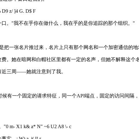
 D9 z/ ]4 G. D$ F
口。"我不在乎你在做什么，我在乎的是你追踪的那个组织。"
方式是把一张名片推过来，名片上只有那个网名和一个加密通信的
收费。她在暗网和白帽社区里都有一定的名声，但她不解释这个
将近三周——她就注意到了我。
时候有一个固定的请求特征，同一个API端点，固定的访问间隔，特定
。"
0 m- X1 k& a* N" ~6 U2 A8 \- c
件事实。
: W) a, j( I! r