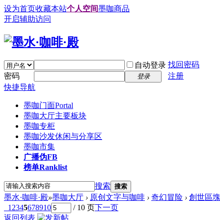
设为首页
收藏本站
个人空间
墨咖商品
开启辅助访问
找回密码
自动登录
密码
注册
登录
快捷导航
墨咖门面
Portal
墨咖大厅
主要板块
墨咖专柜
墨咖沙发
休闲与分享区
墨咖市集
广播
伪FB
榜单
Ranklist
搜索
搜索
墨水·咖啡·殿
»
墨咖大厅
›
原创文字与咖啡
›
奇幻冒险
›
創世區
1
2
3
4
5
6
7
8
9
10
/ 10 页
下一页
返回列表