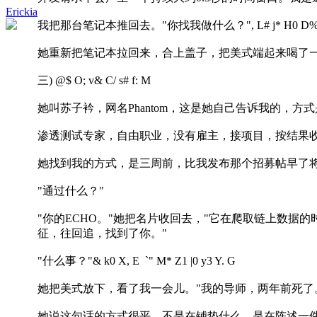
Erickia
我把那台笔记本推回去。"你找我做什么？"
, L# j* H0 D%
她重新把笔记本拉回来，合上盖子，把美式端起来喝了一
三
) @$ O; v& C/ s# f: M
她叫苏子衿，网名Phantom，这是她自己告诉我的，
渗透测试专家，自由职业，没有雇主，接项目，按结果
她找到我的方式，是三周前，比我发布那个招募帖早了
"通过什么？"
"你的ECHO。"她把名片收回去，"它在爬取链上数据的
征，往回追，找到了你。"
"什么事？"
& k0 X, E `" M* Z1 |0 y3 Y. G
她把美式放下，看了我一会儿。"我的导师，两年前死了
她说这句话的方式很平，不是在铺垫什么，是在陈述一