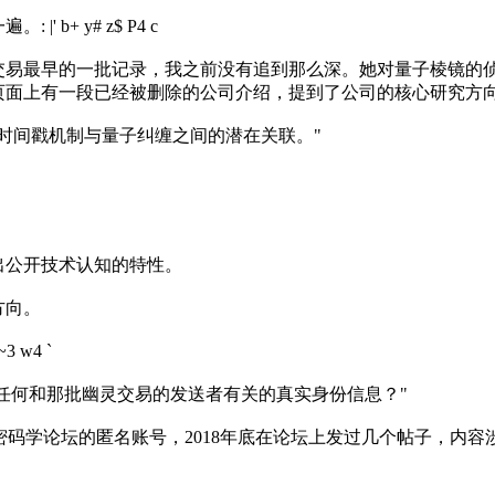
一遍。
: |' b+ y# z$ P4 c
灵交易最早的一批记录，我之前没有追到那么深。她对量子棱镜的
页面上有一段已经被删除的公司介绍，提到了公司的核心研究方
时间戳机制与量子纠缠之间的潜在关联。"
出公开技术认知的特性。
方向。
~3 w4 `
追踪到任何和那批幽灵交易的发送者有关的真实身份信息？"
是一个密码学论坛的匿名账号，2018年底在论坛上发过几个帖子，内