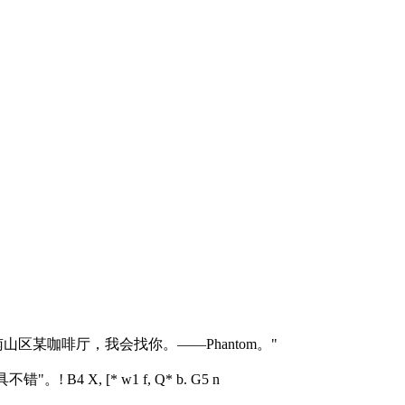
区某咖啡厅，我会找你。——Phantom。"
具不错"。
! B4 X, [* w1 f, Q* b. G5 n