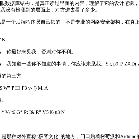
一眼数据库结构，是真正读过里面的内容，理解了它的设计逻辑，才
在我没有检测到的层面上，对方进去看了多少。
系是一个后端程序员自己搭的，不是专业的网络安全架构，在真
/ K
么，你最好来见我，否则对你不利。
险，我知道一些你不知道的事情，你应该来见我。
$ r, p9 i7 Z# D(
质的第三方。
$ W" ]' H! F3 v- [) M, A
阱。
。
* V/ t6 G* P: I& R" V5 l6 u3 N
那种对外宣称"极客文化"的地方，门口贴着树莓派和Ardui