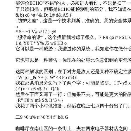
能评价ECHO"不错"的人，必须进去看过，不只是扫了
了只读扫描，但那是ECHO能检测到的部分，我不知道
& b) c8 ^# ^& D; L# d& A5 {
"防护太差"，这是一个技术判断，准确的。我的安全体
n
* S+ ~1 V# z/ L' ]: @
"想活命的话"，这个措辞我考虑了很久。
7 R9 q6 r/ P6 l; s
1 d, Y0 T* Y% J5 w6 H3 o
它可以是一种威胁：我进过你的系统，我知道你在做什
它也可以是一种警告：你现在的处境比你意识到的更危
这两种解读的区别，在于对方是敌人还是某种不确定性
- W' p1 _& N+ }! W' ^8 F5 m3 u
我在那条消息旁边写下了两个字：可能是陷阱。
1 F- y5 x
( ^) n: \ e6 x$ |! u Q/ k
然后在下面又写了一行：但如果不去，可能是更大的陷
R" F8 n' m$ S& I) \5 \- \
我花了两个小时做准备，然后在晚上七点四十分出了门
二
9 ^6 u% r: ^6 Y4 f" k& G
咖啡厅在南山区的一条街上，夹在两家电子器材店之间，是