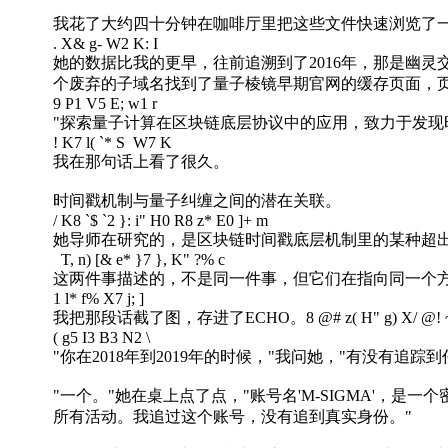
我花了大约四十分钟在咖啡厅里把这些文件快速浏览了
. X& g- W2 K: I
她的数据比我的更早，往前追溯到了2016年，那是幽
个废弃的子域名找到了量子棱镜早期官网的缓存页面，
9 P1 V5 E; w1 r
"探索量子计算在区块链底层协议中的应用，致力于发现
! K7 l( `* S W7 K
我在那句话上看了很久。
时间戳机制与量子纠缠之间的潜在关联。
/ K8 `$ `2 }: i" H0 R8 z* E0 ]+ m
她导师在研究的，是区块链时间戳底层机制里的某种超
T, n) [& e* }7 }, K" ?% c
这两件事描述的，不是同一件事，但它们在指向同一个
1 l* f% X7 j; ]
我把那段话截了图，存进了ECHO。
8 @# z( H" g) X/ @! 
( g5 I3 B3 N2 \
"你在2018年到2019年的时候，"我问她，"有没有
"一个。"她在桌上点了点，"账号名'M-SIGMA'，
所有活动。我追过这个账号，没有追到真实身份。"