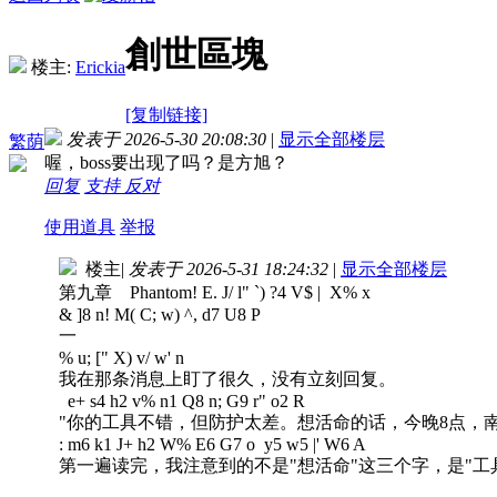
創世區塊
楼主:
Erickia
[复制链接]
发表于 2026-5-30 20:08:30
|
显示全部楼层
繁荫
喔，boss要出现了吗？是方旭？
回复
支持
反对
使用道具
举报
楼主
|
发表于 2026-5-31 18:24:32
|
显示全部楼层
第九章 Phantom
! E. J/ l" `) ?4 V$ | X% x
& ]8 n! M( C; w) ^, d7 U8 P
一
% u; [" X) v/ w' n
我在那条消息上盯了很久，没有立刻回复。
e+ s4 h2 v% n1 Q8 n; G9 r" o2 R
"你的工具不错，但防护太差。想活命的话，今晚8点，南山
: m6 k1 J+ h2 W% E6 G7 o y5 w5 |' W6 A
第一遍读完，我注意到的不是"想活命"这三个字，是"工