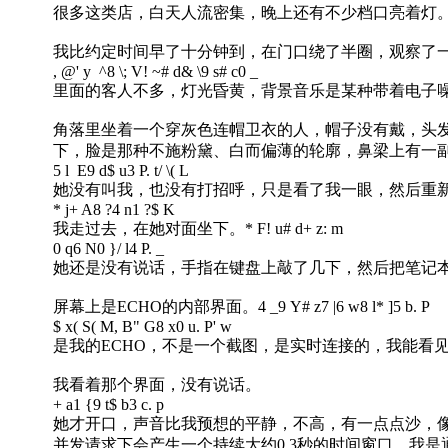
很多这类店，白天人流密集，晚上还有不少档口亮着灯
我比约定时间早了十分钟到，在门口绕了半圈，观察了
, @' y ^8 \; V! ~# d& \9 s# c0 _
里面的客人不多，灯光昏黄，背景音乐是某种带着电子
角落里坐着一个穿灰色连帽卫衣的人，帽子没有戴，头
下，脸是那种不施粉黛、白而偏薄的轮廓，鼻梁上有一
5 l E9 d$ u3 P. t/ \( L
她没有叫我，也没有打招呼，只是看了我一眼，然后重
* j+ A8 ?4 n1 ?$ K
我走过去，在她对面坐下。
* F! u# d+ z: m
0 q6 N0 }/ l4 P. _
她还是没有说话，手指在键盘上敲了几下，然后把笔记
屏幕上是ECHO的内部界面。
4 _9 Y# z7 |6 w8 l* ]5 b. P
$ x( S( M, B" G8 x0 u. P' w
是我的ECHO，不是一个截图，是实时连接的，我能看
我看着那个界面，没有说话。
+ a1 {9 t$ b3 c. p
她才开口，声音比我预想的平静，不高，有一点点沙，像
并发请求下会产生一个持续大约0.3秒的时间窗口。我是