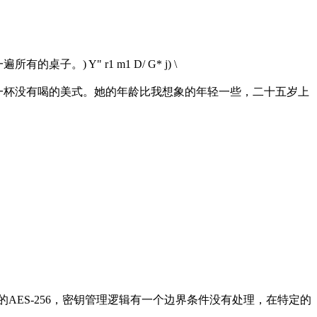
一遍所有的桌子。
) Y" r1 m1 D/ G* j) \
一杯没有喝的美式。她的年龄比我想象的年轻一些，二十五岁上
ES-256，密钥管理逻辑有一个边界条件没有处理，在特定的