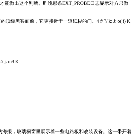
能做出这个判断。昨晚那条EXT_PROBE日志显示对方只做
正的顶级黑客面前，它更接近于一道纸糊的门。
4 f/ ?/ k: J; o( f) K,
 z5 j: m9 K
no的海报，玻璃橱窗里展示着一些电路板和改装设备。这一带开着