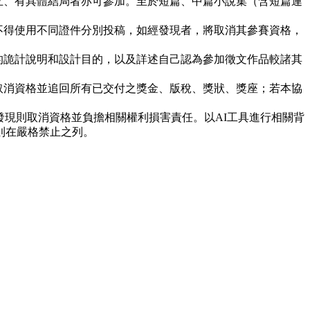
立、有具體結局者亦可參加。至於短篇、中篇小說集（含短篇連
不得使用不同證件分別投稿，如經發現者，將取消其參賽資格，
的詭計說明和設計目的，以及詳述自己認為參加徵文作品較諸其
取消資格並追回所有已交付之獎金、版稅、獎狀、獎座；若本協
發現則取消資格並負擔相關權利損害責任。以AI工具進行相關背
則在嚴格禁止之列。