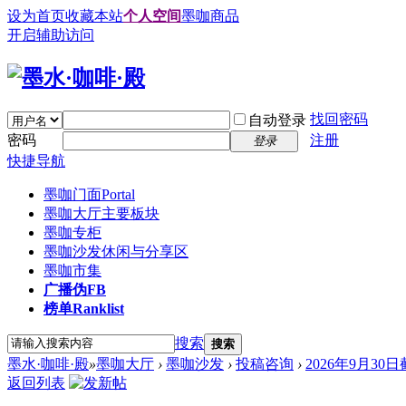
设为首页
收藏本站
个人空间
墨咖商品
开启辅助访问
找回密码
自动登录
密码
注册
登录
快捷导航
墨咖门面
Portal
墨咖大厅
主要板块
墨咖专柜
墨咖沙发
休闲与分享区
墨咖市集
广播
伪FB
榜单
Ranklist
搜索
搜索
墨水·咖啡·殿
»
墨咖大厅
›
墨咖沙发
›
投稿咨询
›
2026年9月3
返回列表