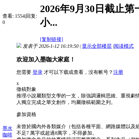
2026年9月30日截
查看:
1554
|
回复:
小...
0
[复制链接]
发表于 2026-1-12 16:19:50
|
显示全部楼层
|
阅读模式
欢迎加入墨咖大家庭！
您需要
登录
才可以下载或查看，没有帐号？
注册
x
徵稿對象
推理小說屬類型文學的一支，除強調邏輯思維、重視劇
人獨立完成之華文創作，均屬徵稿範圍之列。
參加資格
未曾於國內外各類媒介（包括各種平面、網路媒體以及
墨水
不足7 萬字或超過8萬字，不得參加。
咖啡