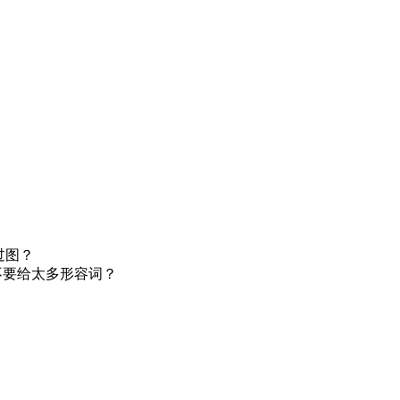
过图？
不要给太多形容词？