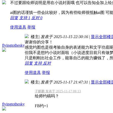
不过要跟绘师说明是用在小说封面哦 也可以告知会加上绘
ai图的话谨慎一些会比较好，因为有些绘师很抵触ai图 可
回复
支持
1
反对
0
使用道具
举报
楼主
|
发表于 2025-11-15 22:30:16
|
显示全部楼
谢谢你的分享！
flyingtothesky
感觉约图也是很考验自身的表述能力和文字功底
但我不是想约小说封面啦（小说进度目前只有做梦
只是刚刚出社会工作，能靠自己的能力赚钱了，所
回复
支持
反对
使用道具
举报
楼主
|
发表于 2025-11-17 21:47:31
|
显示全部楼
子麒麟 发表于 2025-11-17 09:13
绘师约稿吗？
flyingtothesky
FB约+1