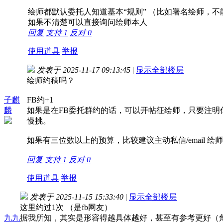
绘师都默认委托人知道基本“规则” （比如署名绘师，
如果不清楚可以直接询问绘师本人
回复
支持
1
反对
0
使用道具
举报
发表于 2025-11-17 09:13:45
|
显示全部楼层
绘师约稿吗？
子麒
FB约+1
麟
如果是在FB委托群约的话，可以开帖征绘师，只要注明
慢挑。
如果有三位数以上的预算，比较建议主动私信/email 
回复
支持
1
反对
0
使用道具
举报
发表于 2025-11-15 15:33:40
|
显示全部楼层
这里约过1次 （是fb网友）
九九
据我所知，其实是形容得越具体越好，甚至有参考更好（