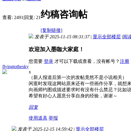
约稿咨询帖
查看:
2491
|
回复:
21
[复制链接]
发表于 2025-11-15 08:31:37
|
显示全部楼层
|
阅
欢迎加入墨咖大家庭！
您需要
登录
才可以下载或查看，没有帐号？
注册
flyingtothesky
x
（新人报道后第一次的发帖竟然不是小说相关
）
闲逛时发现这网站原来还有一些画作分享，就想来
向画师约图或描述要求时有没有什么禁忌？比如说
希望有好心人愿意分享自身的经验，谢谢～
回复
使用道具
举报
发表于 2025-12-15 14:59:42
|
显示全部楼层