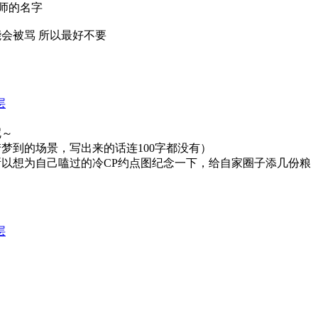
师的名字
能会被骂 所以最好不要
层
呢～
梦到的场景，写出来的话连100字都没有
）
以想为自己嗑过的冷CP约点图纪念一下，给自家圈子添几份粮
层