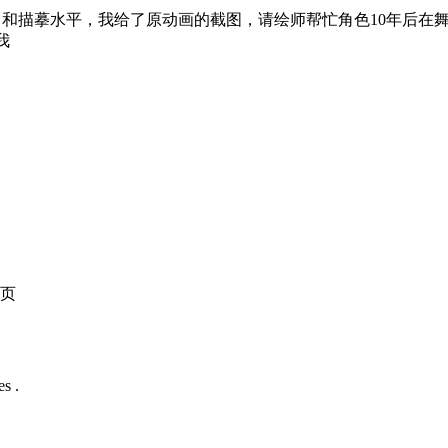
和描摹水平，我给了原动画的截图，请绘师帮忙角色10年后在
我
页
s .