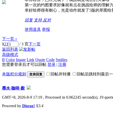
第一次的约图要求好像就有点在挑战绘师的理解力
幸好绘师很有耐心，光是动作就发了5版的草图给
回复
支持
反对
使用道具
举报
下一页 »
1
2
3
/ 3 页
下一页
返回列表
高级模式
B
Color
Image
Link
Quote
Code
Smilies
您需要登录后才可以回帖
登录
|
注册
本版积分规则
回帖并转播
回帖后跳转到最后一
发表回复
墨水·咖啡·殿
GMT+8, 2026-8-9 17:19
, Processed in 0.062245 second(s), 19 querie
Powered by
Discuz!
X3.4