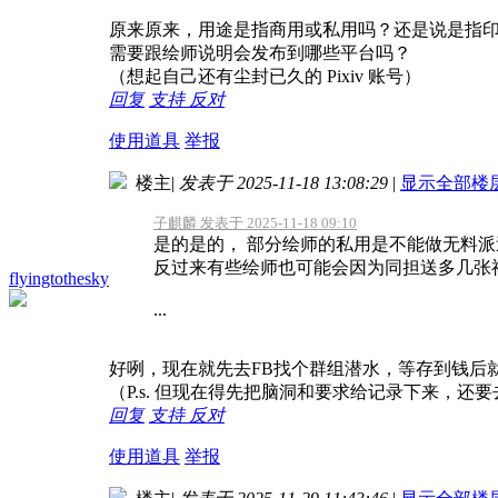
原来原来，用途是指商用或私用吗？还是说是指
需要跟绘师说明会发布到哪些平台吗？
（想起自己还有尘封已久的 Pixiv 账号
）
回复
支持
反对
使用道具
举报
楼主
|
发表于 2025-11-18 13:08:29
|
显示全部楼
子麒麟 发表于 2025-11-18 09:10
是的是的， 部分绘师的私用是不能做无料派
反过来有些绘师也可能会因为同担送多几张
flyingtothesky
...
好咧，现在就先去FB找个群组潜水，等存到钱后
（P.s. 但现在得先把脑洞和要求给记录下来，
回复
支持
反对
使用道具
举报