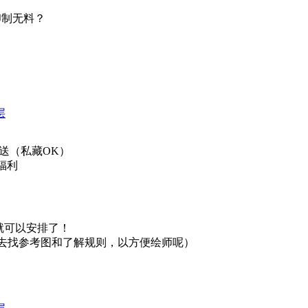
印制无料？
层
送（私藏OK）
福利
就可以安排了！
还要去找参考图和了解规则，以方便绘师呢
）