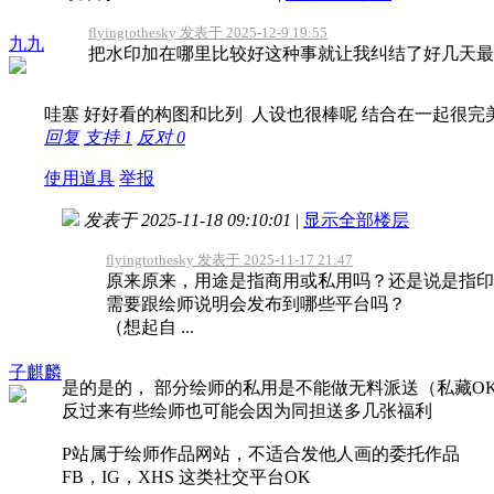
flyingtothesky 发表于 2025-12-9 19:55
九九
把水印加在哪里比较好这种事就让我纠结了好几天最终还
哇塞 好好看的构图和比列 人设也很棒呢 结合在一起很完
回复
支持
1
反对
0
使用道具
举报
发表于 2025-11-18 09:10:01
|
显示全部楼层
flyingtothesky 发表于 2025-11-17 21:47
原来原来，用途是指商用或私用吗？还是说是指印
需要跟绘师说明会发布到哪些平台吗？
（想起自 ...
子麒麟
是的是的， 部分绘师的私用是不能做无料派送（私藏O
反过来有些绘师也可能会因为同担送多几张福利
P站属于绘师作品网站，不适合发他人画的委托作品
FB，IG，XHS 这类社交平台OK