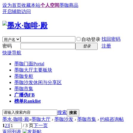
设为首页
收藏本站
个人空间
墨咖商品
开启辅助访问
找回密码
自动登录
密码
注册
登录
快捷导航
墨咖门面
Portal
墨咖大厅
主要板块
墨咖专柜
墨咖沙发
休闲与分享区
墨咖市集
广播
伪FB
榜单
Ranklist
搜索
搜索
墨水·咖啡·殿
»
墨咖大厅
›
墨咖沙发
›
墨咖市集
›
约稿咨询帖
1
2
3
/ 3 页
下一页
返回列表