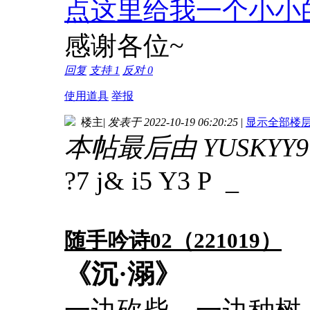
点这里给我一个小小
感谢各位~
回复
支持
1
反对
0
使用道具
举报
楼主
|
发表于 2022-10-19 06:20:25
|
显示全部楼
本帖最后由 YUSKYY97 
?7 j& i5 Y3 P _
随手吟诗02（221019）
《沉·溺》
一边砍柴，一边种树