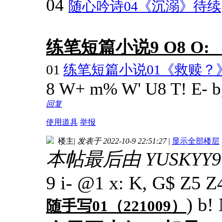
04
随心吟诗04《沉溺》待续
练笔短篇小说
9 O8 O: _
01
练笔短篇小说01《救赎？
8 W+ m% W' U8 T! E- b,
回复
使用道具
举报
楼主
|
发表于 2022-10-9 22:51:27
|
显示全部楼层
本帖最后由 YUSKYY97 于
9 i- @1 x: K, G$ Z5 Z
) b!
随手写01（221009）