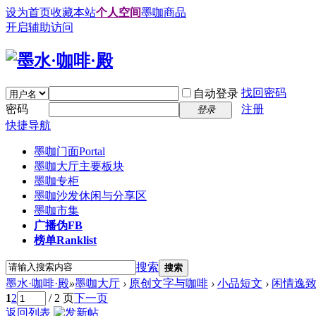
设为首页
收藏本站
个人空间
墨咖商品
开启辅助访问
找回密码
自动登录
密码
注册
登录
快捷导航
墨咖门面
Portal
墨咖大厅
主要板块
墨咖专柜
墨咖沙发
休闲与分享区
墨咖市集
广播
伪FB
榜单
Ranklist
搜索
搜索
墨水·咖啡·殿
»
墨咖大厅
›
原创文字与咖啡
›
小品短文
›
闲情逸
1
2
/ 2 页
下一页
返回列表