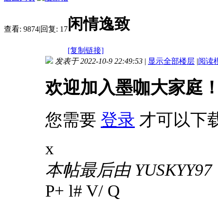
闲情逸致
查看:
9874
|
回复:
17
[复制链接]
发表于 2022-10-9 22:49:53
|
显示全部楼层
|
阅读
欢迎加入墨咖大家庭
您需要
登录
才可以下
x
本帖最后由 YUSKYY97 于 
P+ l# V/ Q