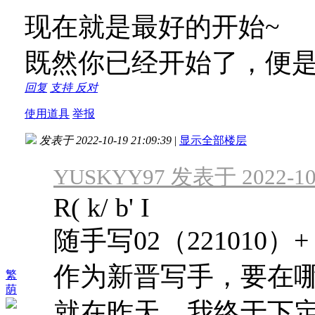
现在就是最好的开始~
既然你已经开始了，便
回复
支持
反对
使用道具
举报
发表于 2022-10-19 21:09:39
|
显示全部楼层
YUSKYY97 发表于 2022-10-
R( k/ b' I
随手写02（221010）
+
作为新晋写手，要在
繁
荫
就在昨天，我终于下