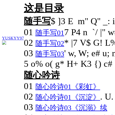
这是目录
随手写
$ ]3 E m" Q" _: i
01
7 P4 n `/ |" w
随手写01
YUSKYY97
02
* |7 V$ G! L%
随手写02
03
' w, W; e# u; 
随手写03
5 o% o( g* H+ K3 {) c#
随心吟诗
01
随心吟诗01《彩虹》
02
. U.
随心吟诗01《沉淀》
03
随心吟诗03《沉溺》续