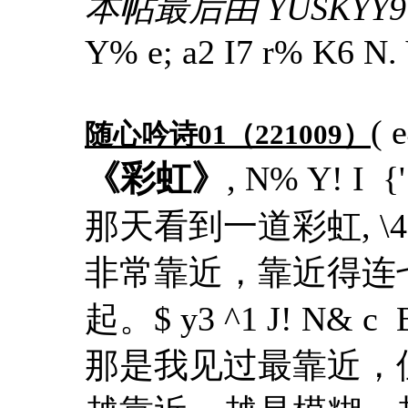
本帖最后由 YUSKYY97 
Y% e; a2 I7 r% K6 N. 
( 
随心吟诗01（221009）
《彩虹》
, N% Y! I {'
那天看到一道彩虹
, \
非常靠近，靠近得连
起。
$ y3 ^1 J! N& c 
那是我见过最靠近，