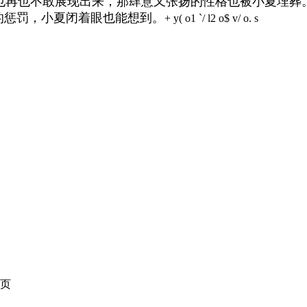
也再也不敢展现出来，那肆意又张扬的性格也被小夏埋葬
的惩罚，小夏闭着眼也能想到。
+ y( o1 `/ l2 o$ v/ o. s
页