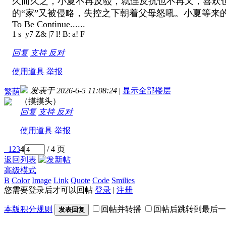
久而久之，小夏不再反驳，就连反抗也不再又，喜欢
的“家”又被侵略，失控之下朝着父母怒吼。小夏等来
To Be Continue......
1 s y7 Z& |7 l! B: a! F
回复
支持
反对
使用道具
举报
发表于 2026-6-5 11:08:24
|
显示全部楼层
繁荫
（摸摸头）
回复
支持
反对
使用道具
举报
1
2
3
4
/ 4 页
返回列表
高级模式
B
Color
Image
Link
Quote
Code
Smilies
您需要登录后才可以回帖
登录
|
注册
本版积分规则
回帖并转播
回帖后跳转到最后一
发表回复