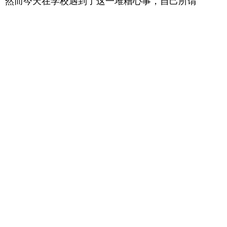
。
然而今天在学校遇到了这一堆糟心事，自己所谓