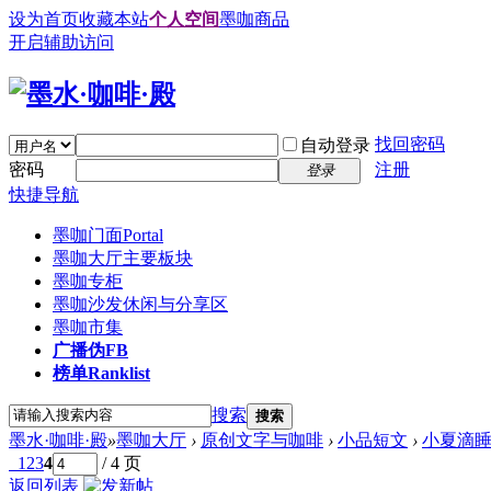
设为首页
收藏本站
个人空间
墨咖商品
开启辅助访问
找回密码
自动登录
密码
注册
登录
快捷导航
墨咖门面
Portal
墨咖大厅
主要板块
墨咖专柜
墨咖沙发
休闲与分享区
墨咖市集
广播
伪FB
榜单
Ranklist
搜索
搜索
墨水·咖啡·殿
»
墨咖大厅
›
原创文字与咖啡
›
小品短文
›
小夏滴
1
2
3
4
/ 4 页
返回列表