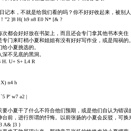
日记本，不就是给我们看的吗？你不好好收起来，被别人
！”
2 ]8 H( h9 n8 E0 N* [& ?
每次都会好好放在书架上，而且还会专门拿其他书本夹住
是专门来盯梢小夏和姐姐有没有好好写作业，或是闯祸的
们给小夏挑选的。
入深不见底的黑洞。
n$ H. U+ S+ L4 R
X) n4 h
 `5 P' w7 a2 |
只要小夏干了什么不符合他们预期，或是他们自认为错误的
神台前，进行所谓的忏悔。以前张扬的小夏会反驳，可换
y3 A& ]3 }