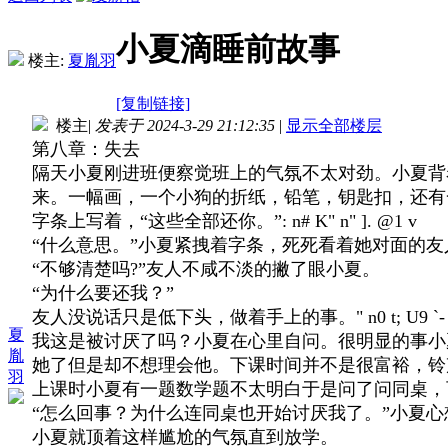
小夏滴睡前故事
楼主:
夏胤羽
[复制链接]
楼主
|
发表于 2024-3-29 21:12:35
|
显示全部楼层
第八章：失去
隔天小夏刚进班便察觉班上的气氛不太对劲。小夏背
来。一幅画，一个小狗的折纸，铅笔，钥匙扣，还有
字条上写着，“这些全部还你。”
: n# K" n" ]. @1 v
“什么意思。”小夏紧拽着字条，死死看着她对面的友
“不够清楚吗?”友人不咸不淡的撇了眼小夏。
“为什么要还我？”
友人没说话只是低下头，做着手上的事。
" n0 t; U9 
夏
我这是被讨厌了吗？小夏在心里自问。很明显的事小
胤
她了但是却不想理会他。下课时间并不是很富裕，铃
羽
上课时小夏有一题数学题不太明白于是问了问同桌，
“怎么回事？为什么连同桌也开始讨厌我了。”小夏心
小夏就顶着这样尴尬的气氛直到放学。