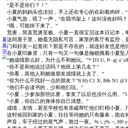
“是不是你们？！”
小夏的妈妈头也没抬，手上还在专心的在剁着肉碎，“
小夏气急，吼了一声，“在我书架上！这叫没收好吗？
“哦，可能掉下来了。”
荒唐，简直荒唐至极。小夏一直很宝贝这本日记本，
这间屋子里，她毫无隐私可言，家里的客厅有监控，
夏
胤
门和好友一起逛街？那是不存在的，就连好友也是他
羽
在小夏印象里，只有一句又一句像是枷锁拽着小夏坠
“她成绩那么好，为什么不和她玩。”
* D3 U, P- q( u' 
“你不是和他说过话吗？他班上第几名？”
“你看，其他人和她做朋友成绩就上去了。”
“你为什么不找好一点的朋友？”
8 H) C1 X; B& N1 @3 
“他们不会读书的，少和他们玩。”
“小夏，少参加那些比赛，拿奖了以后也没什么用。”
5
“小夏，你自己的身体你自己清楚。”
成绩，友情，甚至学校也有亲戚帮忙他们盯梢小夏。
这时候回到家的小夏，往往等待她的只有藤条，跪在
声音，车子经过的尾气声，熬过一夜。
% \, j% ~; H0 