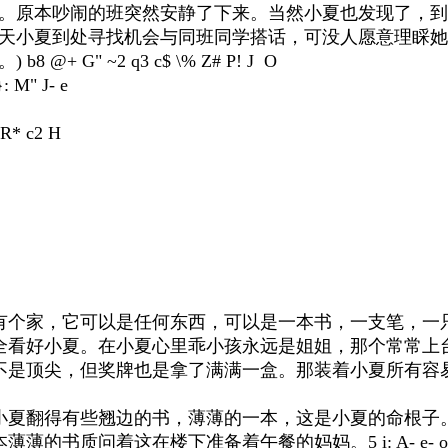
。原本吵闹的班突然安静了下来。当然小夏也发现了，到
天小夏到处寻找机会与同班同学搭话，可没人愿意理睬她
。
) b8 @+ G" ~2 q3 c$ \% Z# P! J O
}: M" J- e
 R* c2 H
有个家，它可以是任何东西，可以是一本书，一支笔，一
全看好小夏。在小夏心里乖小孩永远是姐姐，那个常常上
不是顶尖，但奖牌也是拿了满满一盒。那装着小夏所有容易
小夏翻得有些翘边的书，薄薄的一本，这是小夏的命根子
本薄薄的书质问着这在楼下准备着午餐的妈妈。
5 i: A- e- 