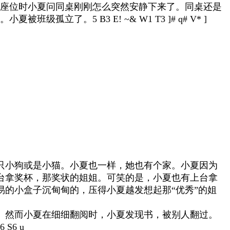
座位时小夏问同桌刚刚怎么突然安静下来了。同桌还是
。小夏被班级孤立了。
5 B3 E! ~& W1 T3 ]# q# V* ]
只小狗或是小猫。小夏也一样，她也有个家。小夏因为
台拿奖杯，那奖状的姐姐。可笑的是，小夏也有上台拿
的小盒子沉甸甸的，压得小夏越发想起那“优秀”的姐
。然而小夏在细细翻阅时，小夏发现书，被别人翻过。
o6 S6 u