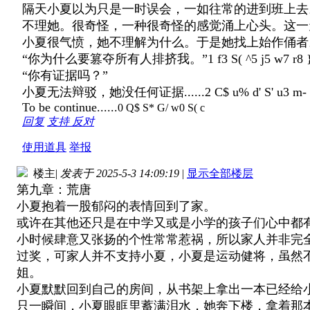
隔天小夏以为只是一时误会，一如往常的进到班上去
不理她。很奇怪，一种很奇怪的感觉涌上心头。这一
小夏很气愤，她不理解为什么。于是她找上始作俑者
“你为什么要篡夺所有人排挤我。”
1 f3 S( ^5 j5 w7 r8 
“你有证据吗？”
小夏无法辩驳，她没任何证据......
2 C$ u% d' S' u3 m-
To be continue......
0 Q$ S* G/ w0 S( c
回复
支持
反对
使用道具
举报
楼主
|
发表于 2025-5-3 14:09:19
|
显示全部楼层
第九章：荒唐
小夏抱着一股郁闷的表情回到了家。
或许在其他还只是在中学又或是小学的孩子们心中都
小时候肆意又张扬的个性常常惹祸，所以家人并非完
过奖，可家人并不支持小夏，小夏是运动健将，虽然
姐。
小夏默默回到自己的房间，从书架上拿出一本已经给
只一瞬间，小夏眼眶里蓄满泪水，她奔下楼，拿着那