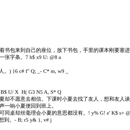
着书包来到自己的座位，放下书包，手里的课本刚要塞进
一张字条。
7 h$ x9 U: @8 a
人。
) }6 c# f" Q; _- C* m, w9 _
`- B$ U/ X H( G3 N5 A, S* Q
夏却不愿意去相信。下课时小夏去找了友人，想和友人谈
声一响小夏便回到班上。
可同桌却丝毫理会小夏的意思都没有。
! y% G! e' K$ s+ @
想到。
- B; r5 y& }, v# j