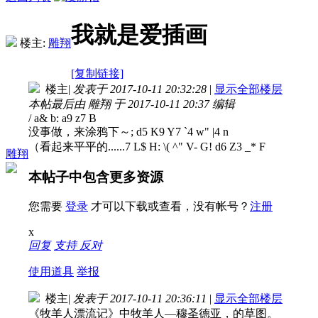
我就是爱插画
楼主:
雕翔
[复制链接]
楼主
|
发表于 2017-10-11 20:32:28
|
显示全部楼层
本帖最后由 雕翔 于 2017-10-11 20:37 编辑
/ a& b: a9 z7 B
没事做，来涂鸦下～
; d5 K9 Y7 `4 w" |4 n
（看起来平平的......
7 L$ H: \( ^" V- G! d6 Z3 _* F
雕翔
本帖子中包含更多资源
您需要
登录
才可以下载或查看，没有帐号？
注册
x
回复
支持
反对
使用道具
举报
楼主
|
发表于 2017-10-11 20:36:11
|
显示全部楼层
《牧羊人漂流记》中牧羊人—穆圣德亚，的草图。