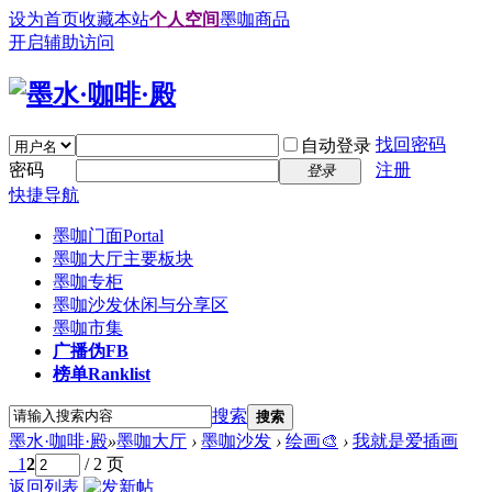
设为首页
收藏本站
个人空间
墨咖商品
开启辅助访问
找回密码
自动登录
密码
注册
登录
快捷导航
墨咖门面
Portal
墨咖大厅
主要板块
墨咖专柜
墨咖沙发
休闲与分享区
墨咖市集
广播
伪FB
榜单
Ranklist
搜索
搜索
墨水·咖啡·殿
»
墨咖大厅
›
墨咖沙发
›
绘画🎨
›
我就是爱插画
1
2
/ 2 页
返回列表