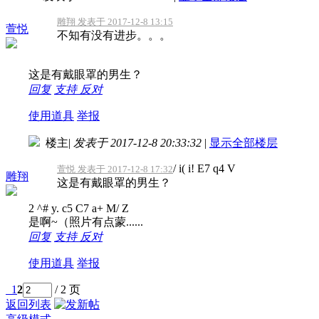
雕翔 发表于 2017-12-8 13:15
萱悦
不知有没有进步。。。
这是有戴眼罩的男生？
回复
支持
反对
使用道具
举报
楼主
|
发表于 2017-12-8 20:33:32
|
显示全部楼层
/ i( i! E7 q4 V
萱悦 发表于 2017-12-8 17:32
雕翔
这是有戴眼罩的男生？
2 ^# y. c5 C7 a+ M/ Z
是啊~（照片有点蒙......
回复
支持
反对
使用道具
举报
1
2
/ 2 页
返回列表