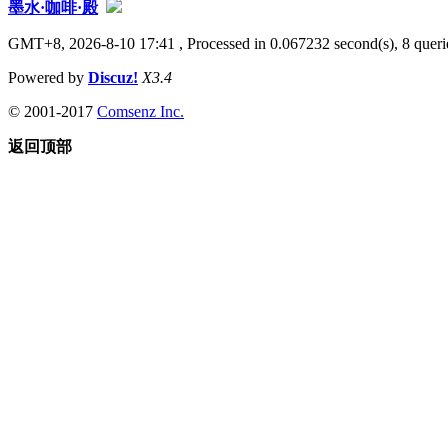
墨水·咖啡·殿
GMT+8, 2026-8-10 17:41
, Processed in 0.067232 second(s), 8 querie
Powered by
Discuz!
X3.4
© 2001-2017
Comsenz Inc.
返回顶部