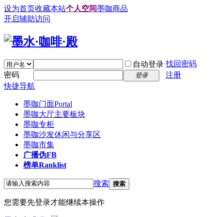
设为首页
收藏本站
个人空间
墨咖商品
开启辅助访问
找回密码
自动登录
密码
注册
登录
快捷导航
墨咖门面
Portal
墨咖大厅
主要板块
墨咖专柜
墨咖沙发
休闲与分享区
墨咖市集
广播
伪FB
榜单
Ranklist
搜索
搜索
您需要先登录才能继续本操作