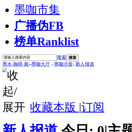
墨咖市集
广播
伪FB
榜单
Ranklist
搜索
搜索
墨水·咖啡·殿
»
墨咖大厅
›
墨咖沙发
›
新人报道
收藏本版
|
订阅
新人报道
今日:
0
|
主题