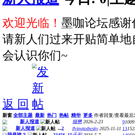
欢迎光临！
墨咖论坛感谢
请新人们过来开贴简单地
会认识你们~
返 回
新窗
全部主题
最新
热门
热帖
精华
更多
作者
回复/查看
最后
新人报道
猫懋
2026-2-23
9
1009
新人报道
...
2
flyingtothesky
2025-11-11
13
152
我是誰？
...
2
3
4
5
6
..
15
千和
2016-5-7