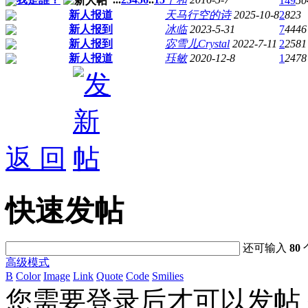
149
50
新人报道
天马行空的诗
2025-10-8
2
823
新人报到
冰临
2023-5-31
7
4446
新人报到
宓雪儿Crystal
2022-7-11
2
2581
新人报道
珏敏
2020-12-8
1
2478
返 回
快速发帖
还可输入
80
高级模式
B
Color
Image
Link
Quote
Code
Smilies
您需要登录后才可以发帖