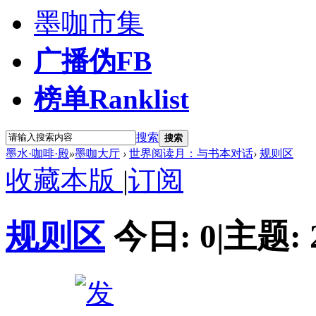
墨咖市集
广播
伪FB
榜单
Ranklist
搜索
搜索
墨水·咖啡·殿
»
墨咖大厅
›
世界阅读月：与书本对话
›
规则区
收藏本版
|
订阅
规则区
今日:
0
|
主题: