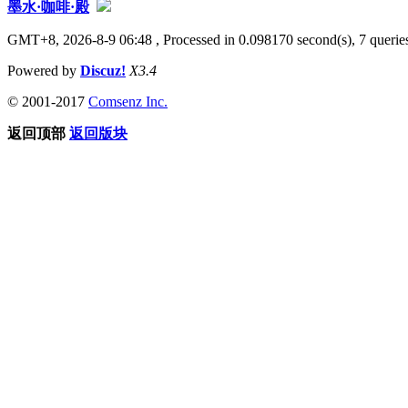
墨水·咖啡·殿
GMT+8, 2026-8-9 06:48
, Processed in 0.098170 second(s), 7 queries
Powered by
Discuz!
X3.4
© 2001-2017
Comsenz Inc.
返回顶部
返回版块