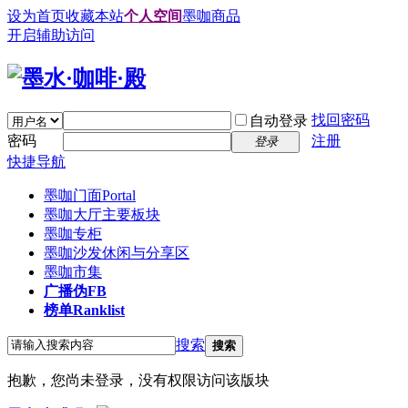
设为首页
收藏本站
个人空间
墨咖商品
开启辅助访问
找回密码
自动登录
密码
注册
登录
快捷导航
墨咖门面
Portal
墨咖大厅
主要板块
墨咖专柜
墨咖沙发
休闲与分享区
墨咖市集
广播
伪FB
榜单
Ranklist
搜索
搜索
抱歉，您尚未登录，没有权限访问该版块